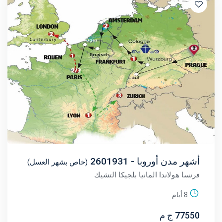
أشهر مدن أوروبا - 2601931
(خاص بشهر العسل)
فرنسا
هولاندا
المانيا
بلجيكا
التشيك
8 أيام
77550 ج م