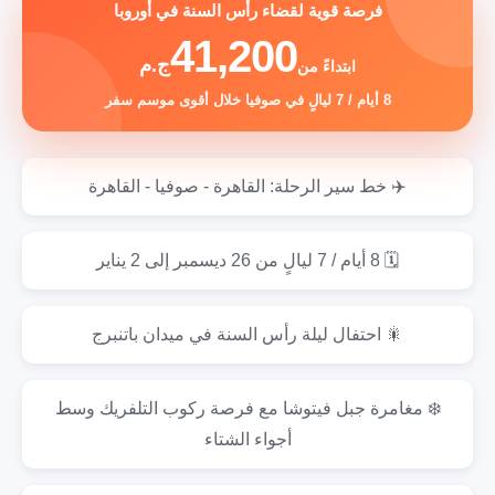
فرصة قوية لقضاء رأس السنة في أوروبا
41,200
ج.م
ابتداءً من
8 أيام / 7 ليالٍ في صوفيا خلال أقوى موسم سفر
✈️ خط سير الرحلة: القاهرة - صوفيا - القاهرة
🗓️ 8 أيام / 7 ليالٍ من 26 ديسمبر إلى 2 يناير
🎇 احتفال ليلة رأس السنة في ميدان باتنبرج
❄️ مغامرة جبل فيتوشا مع فرصة ركوب التلفريك وسط
أجواء الشتاء