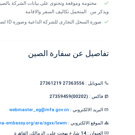
مختومة وموقعة وتحتوى على بيانات الشركة بالصين مث
ويذكر من المتحمل تكاليف السفر والاقامة
صورة السجل التجارى للشركة الداعية وصورة ID لصاحب التوقيع
تفاصيل عن سفارة الصين
الموبايل : 27363556 27361219
فاكس : (00202)27359459
البريد الالكتروني :
webmaster_eg@mfa.gov.cn
الموقع الالكتروني :
ina-embassy.org/ara/sgxx/lxwm/
العنوان : 14 شارع بهجت علي، الزمالك، القاهرة