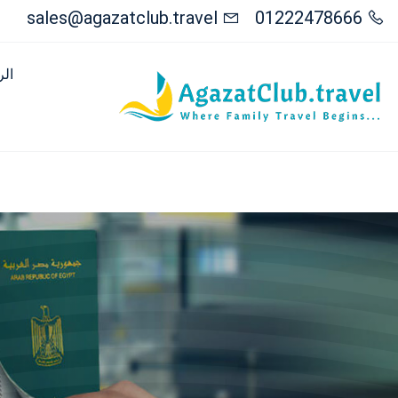
sales@agazatclub.travel
01222478666
الر