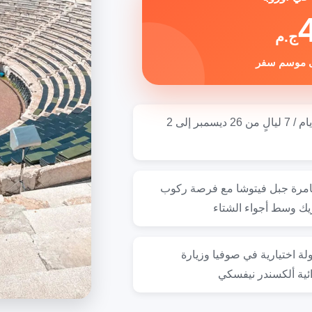
ج.م
🗓️ 8 أيام / 7 ليالٍ من 26 ديسمبر إلى 2
امرة جبل فيتوشا مع فرصة ركوب
ريك وسط أجواء الشتاء
لة اختيارية في صوفيا وزيارة
ائية ألكسندر نيفسكي