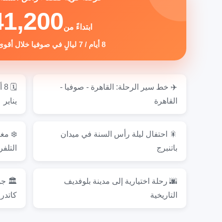
41,200
ابتداءً من
8 أيام / 7 ليالٍ في صوفيا خلال أقوى موسم سفر
✈️ خط سير الرحلة: القاهرة - صوفيا -
القاهرة
يناير
🎇 احتفال ليلة رأس السنة في ميدان
❄️ مغ
باتنبرج
التلف
🌆 رحلة اختيارية إلى مدينة بلوفديف
🏛️ جو
التاريخية
كاتدر