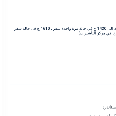
قيمة التأشيرة : 2750 جنيه قيمة خدمة ستاندرد (بالإضافة الى 1420 ج في حالة مرة واحدة سفر , 1610 ج فى حالة سفر
كاملة و مترجمة