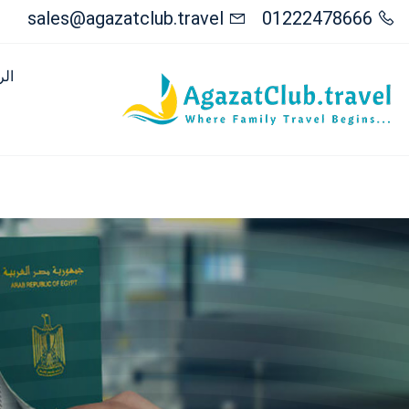
sales@agazatclub.travel
01222478666
الر