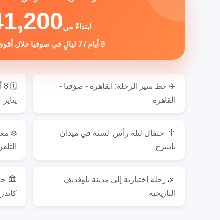
41,200
ابتداءً من
8 أيام / 7 ليالٍ في صوفيا خلال أقوى موسم سفر
✈️ خط سير الرحلة: القاهرة - صوفيا -
القاهرة
يناير
🎇 احتفال ليلة رأس السنة في ميدان
❄️ مغ
باتنبرج
التلف
🌆 رحلة اختيارية إلى مدينة بلوفديف
🏛️ جو
التاريخية
كاتدر