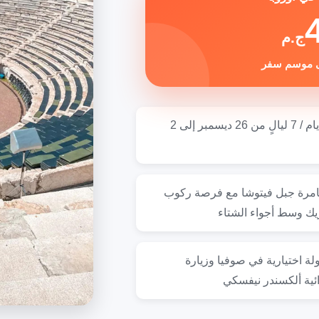
ج.م
🗓️ 8 أيام / 7 ليالٍ من 26 ديسمبر إلى 2
امرة جبل فيتوشا مع فرصة ركوب
ريك وسط أجواء الشتاء
لة اختيارية في صوفيا وزيارة
ائية ألكسندر نيفسكي